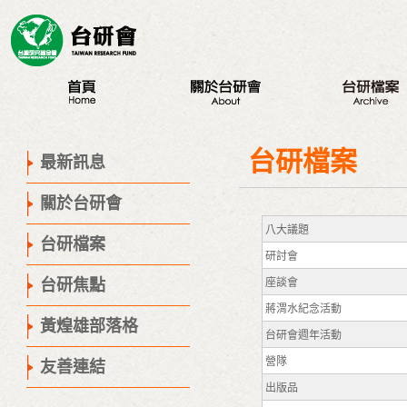
最新訊息
認識台研會
八大議題
創辦人
台研會週年活動
台研檔案
最新訊息
董事會
蔣渭水紀念活動
關於台研會
歷史腳步
研討會
八大議題
聯絡我們
座談會
台研檔案
研討會
營隊
台研焦點
座談會
出版品
蔣渭水紀念活動
議程專區
黃煌雄部落格
台研會週年活動
營隊
友善連結
出版品