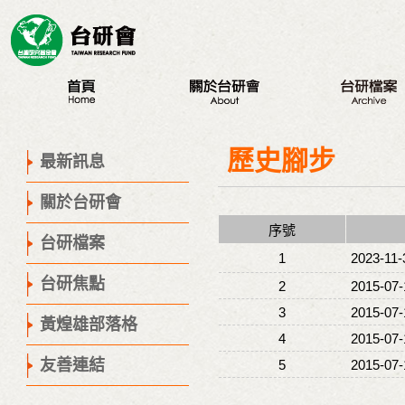
最新訊息
認識台研會
八大議題
創辦人
台研會週年活動
歷史腳步
最新訊息
董事會
蔣渭水紀念活動
關於台研會
歷史腳步
研討會
序號
聯絡我們
座談會
台研檔案
1
2023-11-
營隊
台研焦點
2
2015-07-
出版品
3
2015-07-
議程專區
黃煌雄部落格
4
2015-07-
友善連結
5
2015-07-