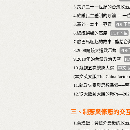
3.跨進二十一世紀的台灣政治
4.維護民主體制的呼籲──
5.黨外、本土、專賣
PDF下
6.總統選舉的高度
PDF下載
7.歐巴馬崛起的故事─能給台
8.2008總統大選啟示錄
PD
9.2010年的台灣政治天空
P
10.縱觀五次總統大選
中文
(本文英文版'The China factor c
11.執政失靈與思想準備──
12.從大敗到大勝的轉折—2
三、制憲與修憲的交
1.黃煌雄：黃信介最後的政治