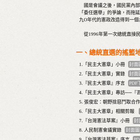
國是會議之後，國民黨內部
「委任選舉」的爭論，而拖延
九O年代的憲政改造得到一個
從1996年第一次總統直接民
一、總統直選的搖籃
1.「民主大憲章」小冊
封面
2.「民主大憲章」實錄
封面
3.『民主大憲章』序言
PDF
4.「民主大憲章」專訪──『
5. 張俊宏：朝野捨惡鬥取合
6.「民主大憲章」相關剪報
7.『台灣憲法草案』小冊
封
8. 人民制憲會議實錄
封面圖
9.『台灣憲法草案』序言
P