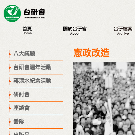
最新訊息
認識台研會
八大議題
憲政改造
創辦人
台研會週年活動
八大議題
董事會
蔣渭水紀念活動
台研會週年活動
歷史腳步
研討會
聯絡我們
座談會
蔣渭水紀念活動
營隊
研討會
出版品
議程專區
座談會
營隊